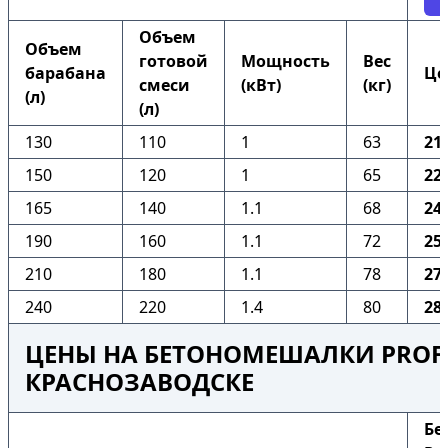
Объем
Объем
готовой
Мощность
Вес
барабана
Це
смеси
(кВт)
(кг)
(л)
(л)
130
110
1
63
21
150
120
1
65
22
165
140
1.1
68
24
190
160
1.1
72
25
210
180
1.1
78
27
240
220
1.4
80
28
ЦЕНЫ НА БЕТОНОМЕШАЛКИ PROFI
КРАСНОЗАВОДСКЕ
Бе