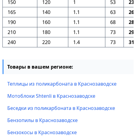
150
120
1
53
23
165
140
1.1
63
26
190
160
1.1
68
28
210
180
1.1
73
29
240
220
1.4
73
31
Товары в вашем регионе:
Теплицы из поликарбоната в Краснозаводске
Мотоблоки Shtenli в Краснозаводске
Беседки из поликарбоната в Краснозаводске
Бензопилы в Краснозаводске
Бензокосы в Краснозаводске