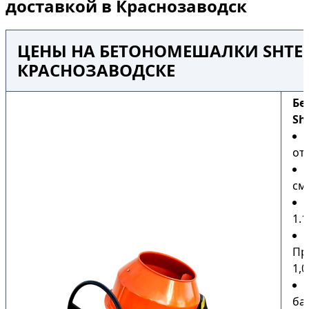
доставкой в Краснозаводск
ЦЕНЫ НА БЕТОНОМЕШАЛКИ SHTEN
КРАСНОЗАВОДСКЕ
Бе
Sh
от 
сме
1.1
Пр
1,0
ба