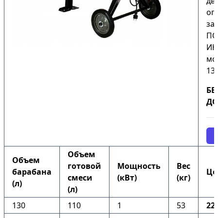
дв
оп
за
ПО
ИН
мо
130
БЕ
ДО
Объем
Объем
готовой
Мощность
Вес
барабана
Це
смеси
(кВт)
(кг)
(л)
(л)
130
110
1
53
22