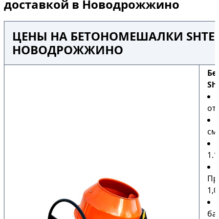
доставкой в Новодрожжино
ЦЕНЫ НА БЕТОНОМЕШАЛКИ SHTEN
НОВОДРОЖЖИНО
Бе
Sh
от 
сме
1.1
Пр
1,0
ба