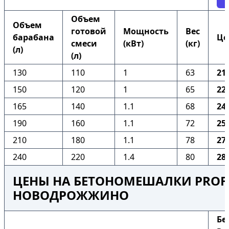
Объем
Объем
готовой
Мощность
Вес
барабана
Це
смеси
(кВт)
(кг)
(л)
(л)
130
110
1
63
21
150
120
1
65
22
165
140
1.1
68
24
190
160
1.1
72
25
210
180
1.1
78
27
240
220
1.4
80
28
ЦЕНЫ НА БЕТОНОМЕШАЛКИ PROFI
НОВОДРОЖЖИНО
Бе