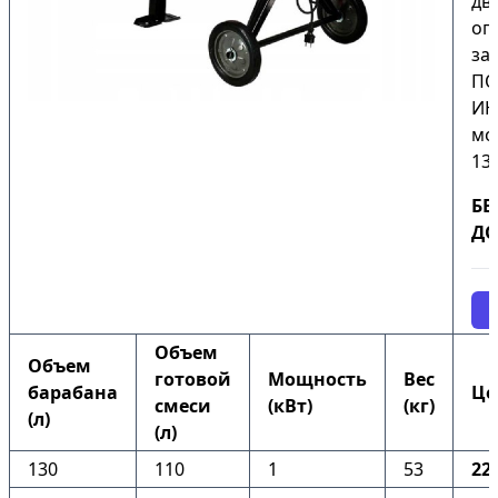
дв
оп
за
ПО
ИН
мо
130
БЕ
ДО
Объем
Объем
готовой
Мощность
Вес
барабана
Це
смеси
(кВт)
(кг)
(л)
(л)
130
110
1
53
22