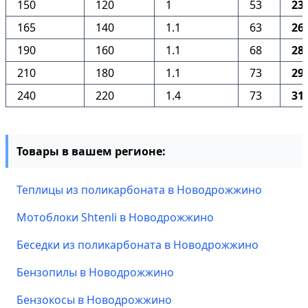
150
120
1
53
23
165
140
1.1
63
26
190
160
1.1
68
28
210
180
1.1
73
29
240
220
1.4
73
31
Товары в вашем регионе:
Теплицы из поликарбоната в Новодрожжино
Мотоблоки Shtenli в Новодрожжино
Беседки из поликарбоната в Новодрожжино
Бензопилы в Новодрожжино
Бензокосы в Новодрожжино