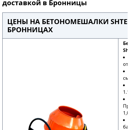
доставкой в Бронницы
ЦЕНЫ НА БЕТОНОМЕШАЛКИ SHTEN
БРОННИЦАХ
Бе
Sh
от 
сме
1.1
Пр
1,0
ба