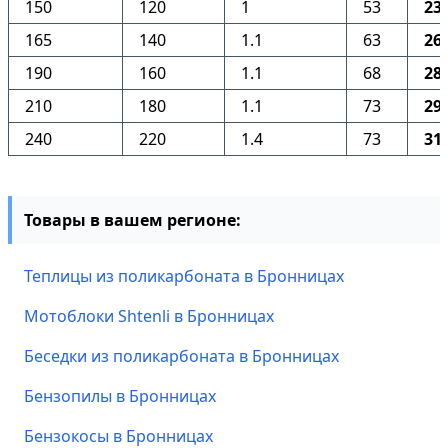
150
120
1
53
23
165
140
1.1
63
26
190
160
1.1
68
28
210
180
1.1
73
29
240
220
1.4
73
31
Товары в вашем регионе:
Теплицы из поликарбоната в Бронницах
Мотоблоки Shtenli в Бронницах
Беседки из поликарбоната в Бронницах
Бензопилы в Бронницах
Бензокосы в Бронницах