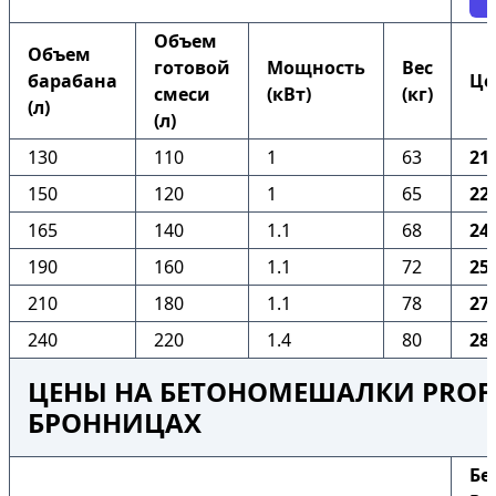
Объем
Объем
готовой
Мощность
Вес
барабана
Це
смеси
(кВт)
(кг)
(л)
(л)
130
110
1
63
21
150
120
1
65
22
165
140
1.1
68
24
190
160
1.1
72
25
210
180
1.1
78
27
240
220
1.4
80
28
ЦЕНЫ НА БЕТОНОМЕШАЛКИ PROFI
БРОННИЦАХ
Бе