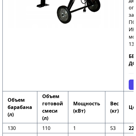
дв
оп
за
ПО
ИН
мо
130
БЕ
ДО
Объем
Объем
готовой
Мощность
Вес
барабана
Це
смеси
(кВт)
(кг)
(л)
(л)
130
110
1
53
22