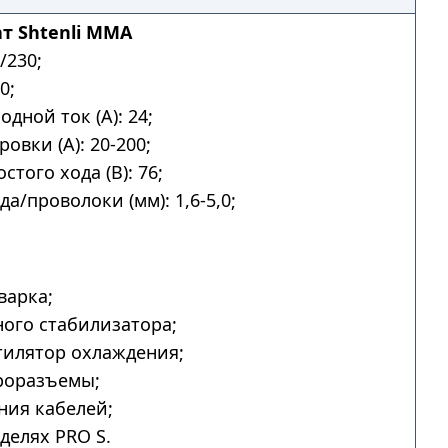
т Shtenli MMA
/230;
0;
дной ток (А): 24;
овки (А): 20-200;
того хода (В): 76;
а/проволоки (мм): 1,6-5,0;
.
варка;
ого стабилизатора;
тилятор охлаждения;
роразъемы;
ния кабелей;
делях PRO S.