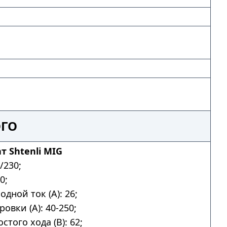
ОГО
 Shtenli MIG
/230;
0;
дной ток (А): 26;
овки (А): 40-250;
того хода (В): 62;