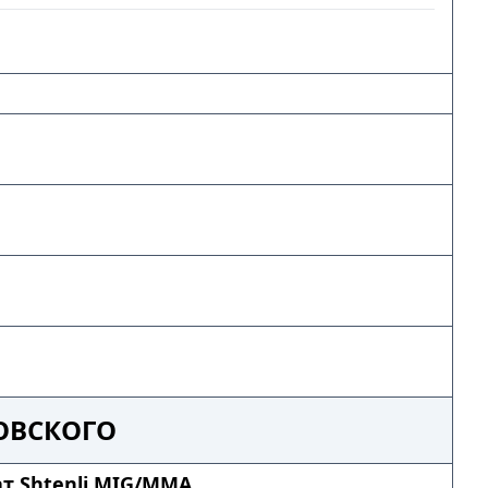
ОВСКОГО
т Shtenli MIG/MMA