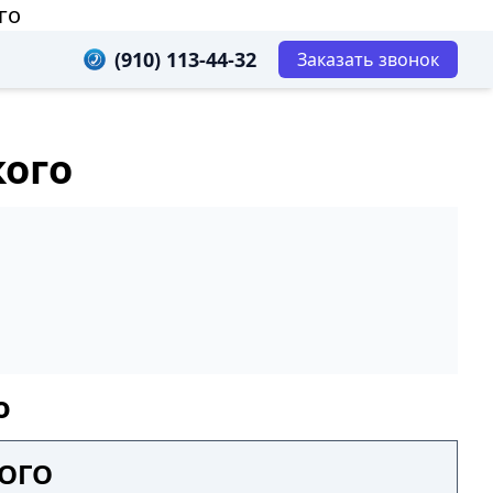
го
(910) 113-44-32
Заказать звонок
кого
о
КОГО