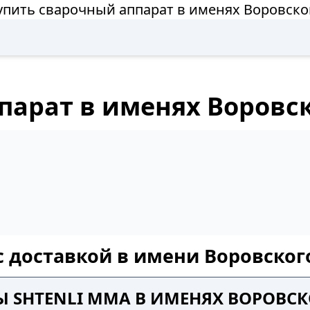
упить сварочный аппарат в именях Воровско
парат в именях Воровс
с доставкой в имени Воровског
Ы SHTENLI MMA В ИМЕНЯХ ВОРОВС