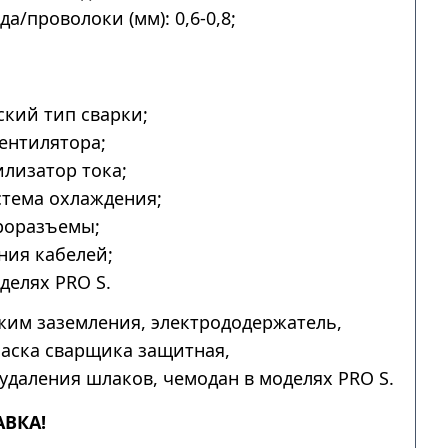
а/проволоки (мм): 0,6-0,8;
.
кий тип сварки;
ентилятора;
лизатор тока;
тема охлаждения;
роразъемы;
ния кабелей;
делях PRO S.
им заземления, электрододержатель,
аска сварщика защитная,
удаления шлаков, чемодан в моделях PRO S.
АВКА!