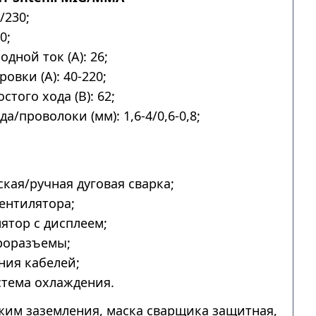
/230;
0;
дной ток (А): 26;
овки (А): 40-220;
того хода (В): 62;
а/проволоки (мм): 1,6-4/0,6-0,8;
.
кая/ручная дуговая сварка;
ентилятора;
ятор с дисплеем;
роразъемы;
ния кабелей;
тема охлаждения.
им заземления, маска сварщика защитная,