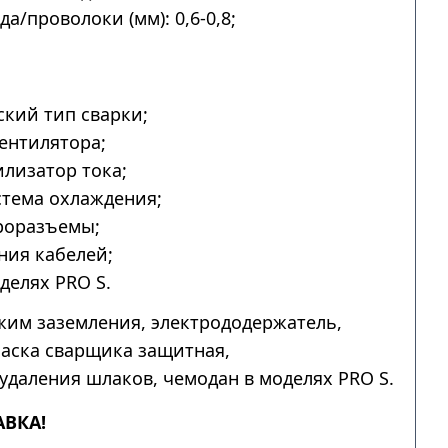
а/проволоки (мм): 0,6-0,8;
.
кий тип сварки;
ентилятора;
лизатор тока;
тема охлаждения;
роразъемы;
ния кабелей;
делях PRO S.
им заземления, электрододержатель,
аска сварщика защитная,
удаления шлаков, чемодан в моделях PRO S.
АВКА!