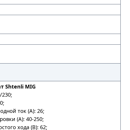
 Shtenli MIG
/230;
0;
дной ток (А): 26;
овки (А): 40-250;
того хода (В): 62;