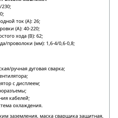
/230;
0;
дной ток (А): 26;
овки (А): 40-220;
того хода (В): 62;
а/проволоки (мм): 1,6-4/0,6-0,8;
.
кая/ручная дуговая сварка;
ентилятора;
ятор с дисплеем;
роразъемы;
ния кабелей;
тема охлаждения.
им заземления, маска сварщика защитная,