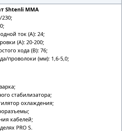
т Shtenli MMA
/230;
0;
дной ток (А): 24;
овки (А): 20-200;
того хода (В): 76;
а/проволоки (мм): 1,6-5,0;
.
варка;
ого стабилизатора;
тилятор охлаждения;
роразъемы;
ния кабелей;
делях PRO S.