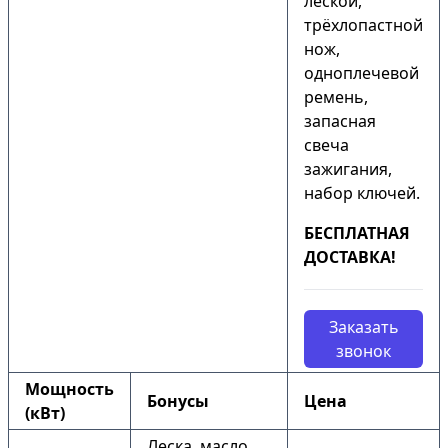
леской,
трёхлопастной
нож,
одноплечевой
ремень,
запасная
свеча
зажигания,
набор ключей.
БЕСПЛАТНАЯ
ДОСТАВКА!
Заказать
звонок
Мощность
Бонусы
Цена
(кВт)
Леска, масло