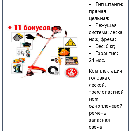
Тип штанги:
прямая
цельная;
Режущая
система: леска,
нож, фреза;
Вес: 6 кг;
Гарантия:
24 мес.
Комплектация:
головка с
леской,
трёхлопастной
нож,
одноплечевой
ремень,
запасная
свеча