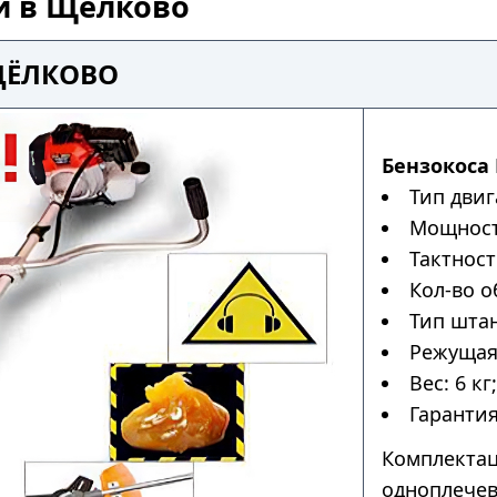
ой в Щёлково
ЩЁЛКОВО
Бензокоса 
Тип двиг
Мощность
Тактност
Кол-во о
Тип штан
Режущая 
Вес: 6 кг;
Гарантия
Комплектац
одноплечев