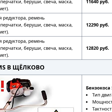
перчатки, беруши, свеча, маска,
11640 руб.
ет).
ля редуктора, ремень
перчатки, беруши, свеча, маска,
12290 руб.
ет).
ля редуктора, ремень
перчатки, беруши, свеча, маска,
12820 руб.
ет).
MS В ЩЁЛКОВО
Бензокоса 
Тип двиг
Мощность
Тактност