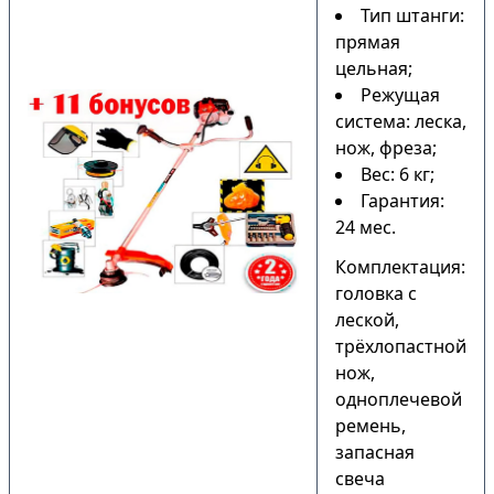
Тип штанги:
прямая
цельная;
Режущая
система: леска,
нож, фреза;
Вес: 6 кг;
Гарантия:
24 мес.
Комплектация:
головка с
леской,
трёхлопастной
нож,
одноплечевой
ремень,
запасная
свеча