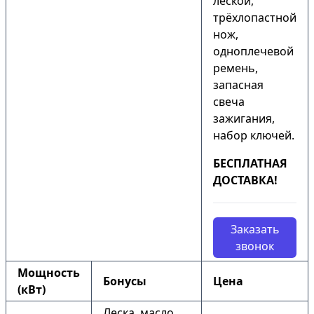
леской,
трёхлопастной
нож,
одноплечевой
ремень,
запасная
свеча
зажигания,
набор ключей.
БЕСПЛАТНАЯ
ДОСТАВКА!
Заказать
звонок
Мощность
Бонусы
Цена
(кВт)
Леска, масло