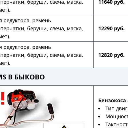
перчатки, беруши, свеча, маска,
11640 руб.
ет).
ля редуктора, ремень
перчатки, беруши, свеча, маска,
12290 руб.
ет).
ля редуктора, ремень
перчатки, беруши, свеча, маска,
12820 руб.
ет).
MS В БЫКОВО
Бензокоса 
Тип двиг
Мощность
Тактност