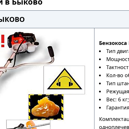
й в Быково
БЫКОВО
Бензокоса 
Тип двиг
Мощность
Тактност
Кол-во о
Тип штан
Режущая 
Вес: 6 кг;
Гарантия
Комплектац
одноплечев