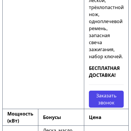
леской,
трёхлопастной
нож,
одноплечевой
ремень,
запасная
свеча
зажигания,
набор ключей.
БЕСПЛАТНАЯ
ДОСТАВКА!
Заказать
звонок
Мощность
Бонусы
Цена
(кВт)
Леска, масло