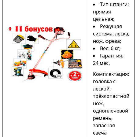
Тип штанги:
прямая
цельная;
Режущая
система: леска,
нож, фреза;
Вес: 6 кг;
Гарантия:
24 мес.
Комплектация:
головка с
леской,
трёхлопастной
нож,
одноплечевой
ремень,
запасная
свеча