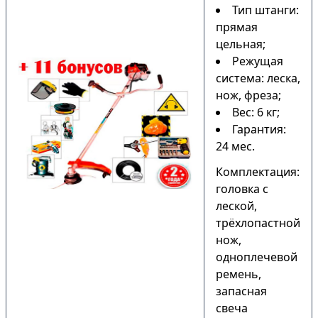
Тип штанги:
прямая
цельная;
Режущая
система: леска,
нож, фреза;
Вес: 6 кг;
Гарантия:
24 мес.
Комплектация:
головка с
леской,
трёхлопастной
нож,
одноплечевой
ремень,
запасная
свеча