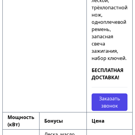
леской,
трёхлопастной
нож,
одноплечевой
ремень,
запасная
свеча
зажигания,
набор ключей.
БЕСПЛАТНАЯ
ДОСТАВКА!
Заказать
звонок
Мощность
Бонусы
Цена
(кВт)
Леска, масло