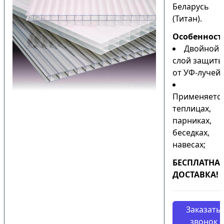
Беларусь
(Титан).
Особенност
Двойной
слой защиты
от УФ-лучей;
Применяется
теплицах,
парниках,
беседках,
навесах;
БЕСПЛАТНА
ДОСТАВКА!
Заказать
звонок