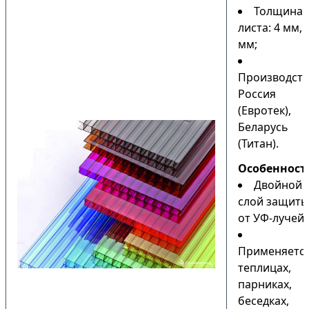
Толщина
листа: 4 мм, 
мм;
Производств
Россия
(Евротек),
Беларусь
(Титан).
Особенност
Двойной
слой защиты
от УФ-лучей;
Применяется
теплицах,
парниках,
беседках,