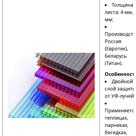
Толщина
листа: 4 мм, 
мм;
Производств
Россия
(Евротек),
Беларусь
(Титан).
Особенност
Двойной
слой защиты
от УФ-лучей;
Применяется
теплицах,
парниках,
беседках,