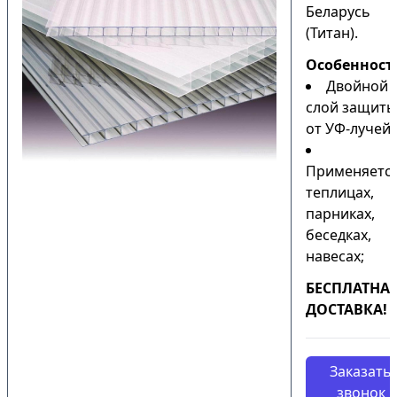
Беларусь
(Титан).
Особенност
Двойной
слой защиты
от УФ-лучей;
Применяется
теплицах,
парниках,
беседках,
навесах;
БЕСПЛАТНА
ДОСТАВКА!
Заказать
звонок