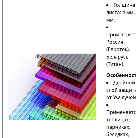
Толщина
листа: 4 мм, 
мм;
Производств
Россия
(Евротек),
Беларусь
(Титан).
Особенност
Двойной
слой защиты
от УФ-лучей;
Применяется
теплицах,
парниках,
беседках,