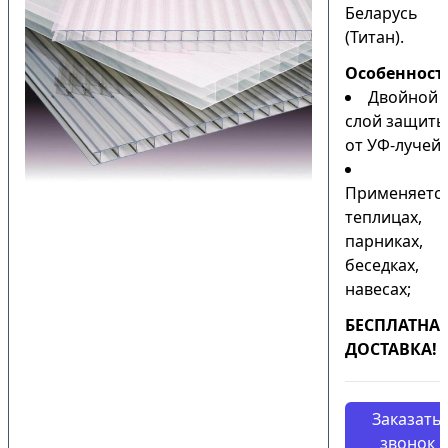
Беларусь
(Титан).
Особенност
Двойной
слой защиты
от УФ-лучей;
Применяется
теплицах,
парниках,
беседках,
навесах;
БЕСПЛАТНА
ДОСТАВКА!
Заказать
звонок