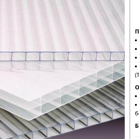
П
(
О
б
Б