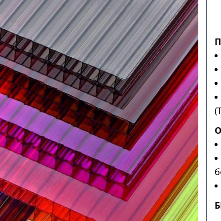
П
(
О
б
Б