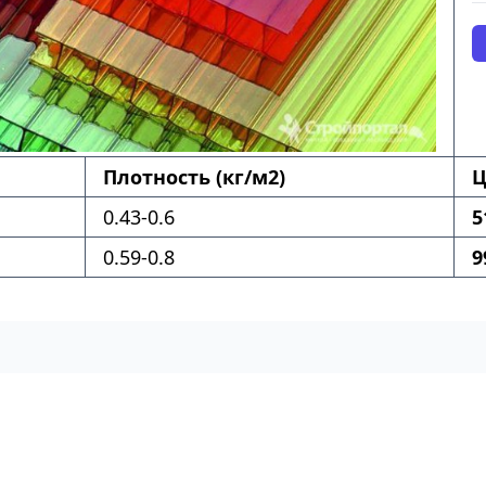
Плотность (кг/м2)
Ц
0.43-0.6
5
0.59-0.8
9