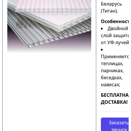
Беларусь
(Титан).
Особенност
Двойной
слой защиты
от УФ-лучей;
Применяется
теплицах,
парниках,
беседках,
навесах;
БЕСПЛАТНА
ДОСТАВКА!
Заказать
звонок