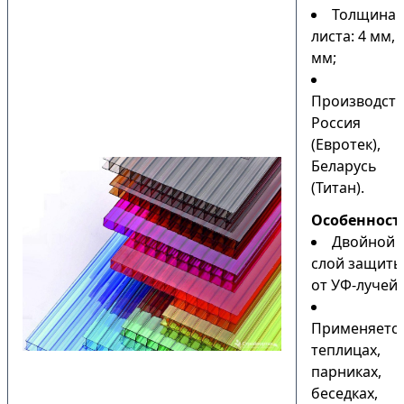
Толщина
листа: 4 мм, 
мм;
Производств
Россия
(Евротек),
Беларусь
(Титан).
Особенност
Двойной
слой защиты
от УФ-лучей;
Применяется
теплицах,
парниках,
беседках,