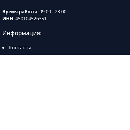
Время работы
: 09:00 - 23:00
ИНН
: 450104526351
Информация:
Контакты
Доставка
Тэги: теплицы в Пересвете, купить теплицу в Пересвете, теплица из
поликарбоната в Пересвете, теплица из поликарбоната купить
Пересвет, теплицы из поликарбоната в Пересвете, теплицы из
поликарбоната с доставкой в Пересвете, купить теплицу из
поликарбоната с доставкой в Пересвете, теплицы из поликарбоната
в Пересвете недорого, теплица из поликарбоната в Пересвете
рассрочка, купить теплицу из поликарбоната в Пересвете, теплица
цена Пересвет
Купить теплицу из поликарбоната в Пересвете
© 2005