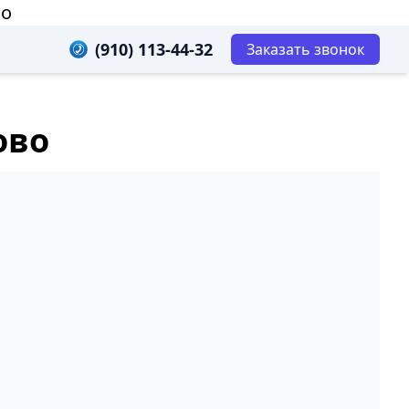
во
(910) 113-44-32
Заказать звонок
ово