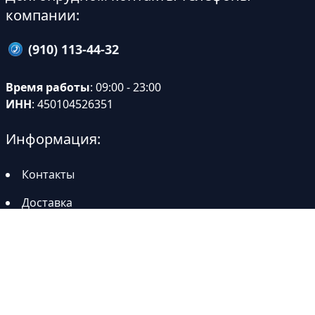
компании:
(910) 113-44-32
Время работы
: 09:00 - 23:00
ИНН
: 450104526351
Информация:
Контакты
Доставка
Тэги: теплицы в Долгопрудном, купить теплицу в Долгопрудном,
теплица из поликарбоната в Долгопрудном, теплица из
поликарбоната купить Долгопрудный, теплицы из поликарбоната в
Долгопрудном, теплицы из поликарбоната с доставкой в
Долгопрудном, купить теплицу из поликарбоната с доставкой в
Долгопрудном, теплицы из поликарбоната в Долгопрудном