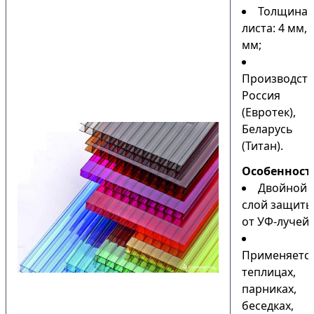
Толщина
листа: 4 мм, 
мм;
Производств
Россия
(Евротек),
Беларусь
(Титан).
Особенност
Двойной
слой защиты
от УФ-лучей;
Применяется
теплицах,
парниках,
беседках,