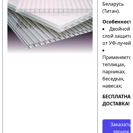
Беларусь
(Титан).
Особенност
Двойной
слой защиты
от УФ-лучей;
Применяется
теплицах,
парниках,
беседках,
навесах;
БЕСПЛАТНА
ДОСТАВКА!
Заказать
звонок