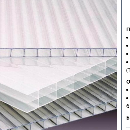
П
(
О
б
Б