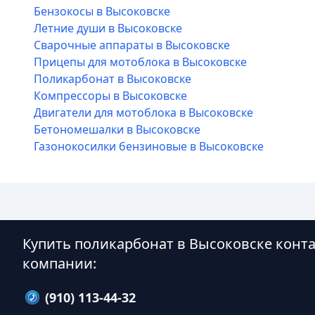
Бензокосы в Высоковске
Летние души в Высоковске
Сварочные аппараты в Высоковске
Прицепы для мотоблока в Высоковске
Поликарбонат в Высоковске
Компрессоры в Высоковске
Двигатели для мотоблока в Высоковске
Бетономешалки в Высоковске
Газонокосилки бензиновые в Высоковске
Купить поликарбонат в Высоковске конт
компании:
(910) 113-44-32