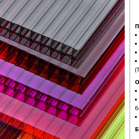
П
(
О
б
Б