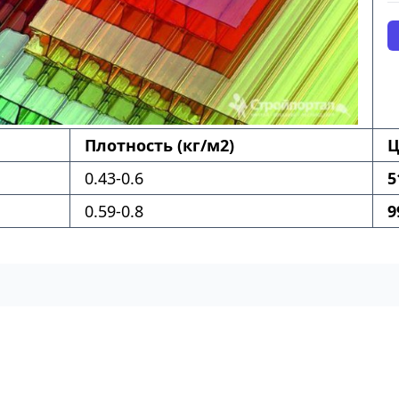
Плотность (кг/м2)
Ц
0.43-0.6
5
0.59-0.8
9