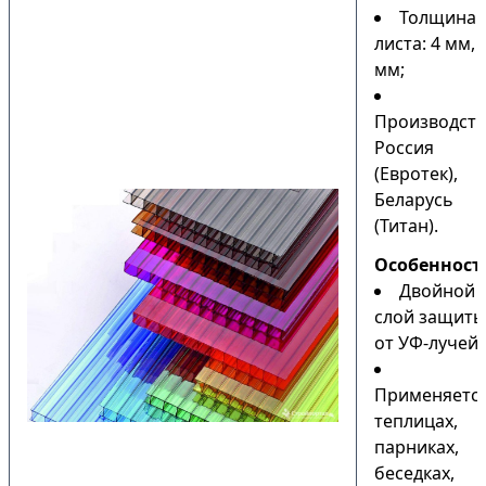
Толщина
листа: 4 мм, 
мм;
Производств
Россия
(Евротек),
Беларусь
(Титан).
Особенност
Двойной
слой защиты
от УФ-лучей;
Применяется
теплицах,
парниках,
беседках,