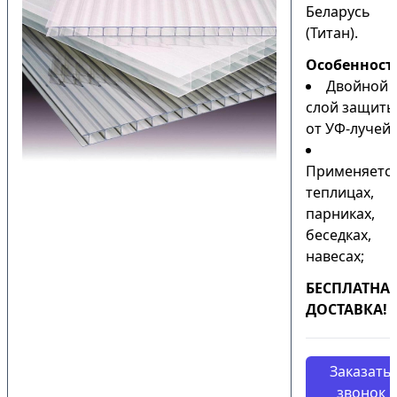
Беларусь
(Титан).
Особенност
Двойной
слой защиты
от УФ-лучей;
Применяется
теплицах,
парниках,
беседках,
навесах;
БЕСПЛАТНА
ДОСТАВКА!
Заказать
звонок