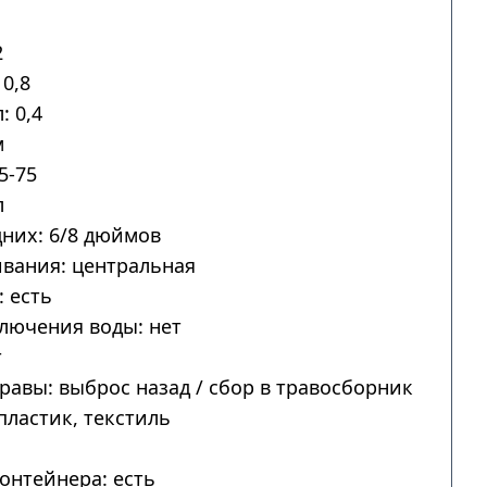
2
0,8
: 0,4
м
5-75
л
дних: 6/8 дюймов
вания: центральная
 есть
лючения воды: нет
т
авы: выброс назад / сбор в травосборник
пластик, текстиль
онтейнера: есть