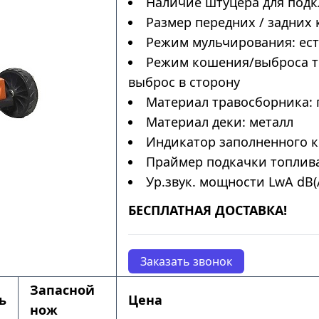
Наличие штуцера для подк
Размер передних / задних 
Режим мульчирования: ес
Режим кошения/выброса тр
выброс в сторону
Материал травосборника: 
Материал деки: металл
Индикатор заполненного к
Праймер подкачки топлива
Ур.звук. мощности LwA dB(A
БЕСПЛАТНАЯ ДОСТАВКА!
Заказать звонок
Запасной
ь
Цена
нож