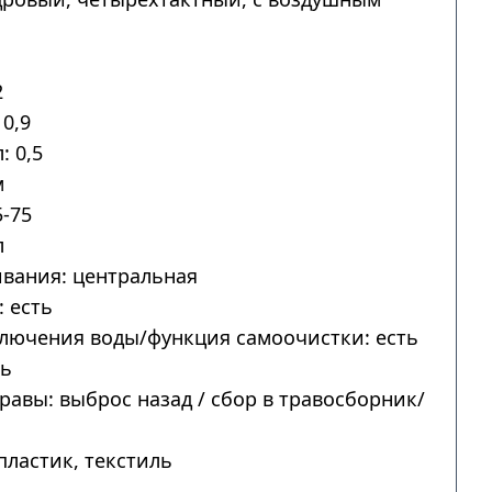
2
0,9
: 0,5
м
-75
л
вания: центральная
 есть
лючения воды/функция самоочистки: есть
ть
авы: выброс назад / сбор в травосборник/
пластик, текстиль