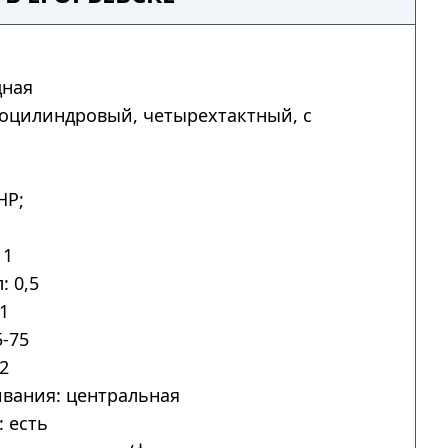
дная
ноцилиндровый, четырехтактный, с
HP;
 1
: 0,5
1
-75
2
вания: центральная
 есть