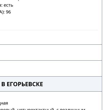
: есть
): 96
В ЕГОРЬЕВСКЕ
дная
дровый, четырехтактный, с воздушным