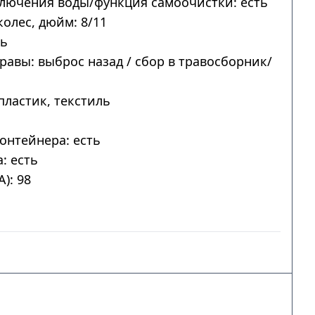
лючения воды/функция самоочистки: есть
колес, дюйм: 8/11
ть
авы: выброс назад / сбор в травосборник/
пластик, текстиль
онтейнера: есть
: есть
): 98