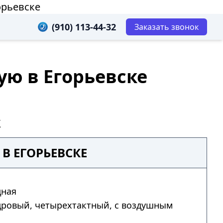
орьевске
(910) 113-44-32
Заказать звонок
ую в Егорьевске
к
В ЕГОРЬЕВСКЕ
дная
дровый, четырехтактный, с воздушным