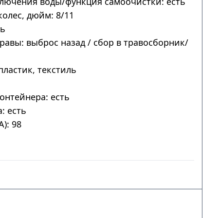
лючения воды/функция самоочистки: есть
колес, дюйм: 8/11
ть
авы: выброс назад / сбор в травосборник/
пластик, текстиль
онтейнера: есть
: есть
): 98