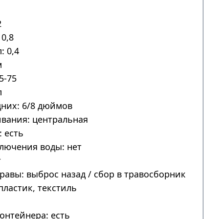
2
0,8
: 0,4
м
5-75
л
дних: 6/8 дюймов
вания: центральная
 есть
лючения воды: нет
т
авы: выброс назад / сбор в травосборник
пластик, текстиль
онтейнера: есть