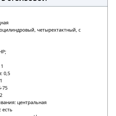
дная
ноцилиндровый, четырехтактный, с
HP;
 1
: 0,5
1
-75
2
вания: центральная
 есть