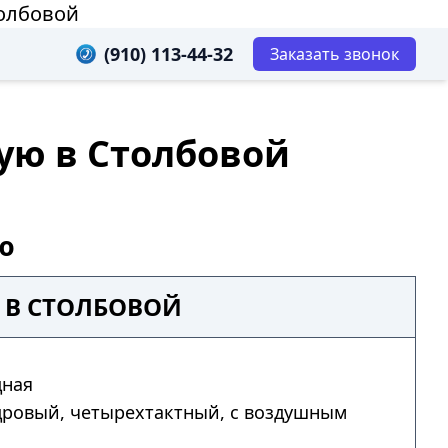
толбовой
(910) 113-44-32
Заказать звонок
ую в Столбовой
ю
 В СТОЛБОВОЙ
дная
дровый, четырехтактный, с воздушным