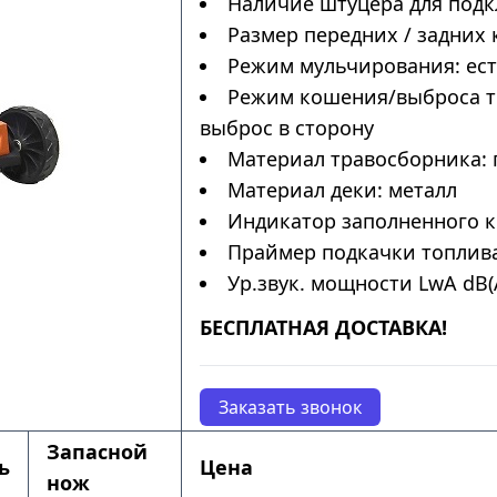
Наличие штуцера для подк
Размер передних / задних 
Режим мульчирования: ес
Режим кошения/выброса тр
выброс в сторону
Материал травосборника: 
Материал деки: металл
Индикатор заполненного к
Праймер подкачки топлива
Ур.звук. мощности LwA dB(A
БЕСПЛАТНАЯ ДОСТАВКА!
Заказать звонок
Запасной
ь
Цена
нож