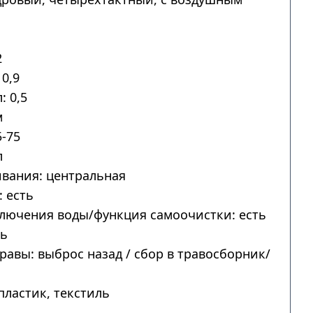
2
0,9
: 0,5
м
-75
л
вания: центральная
 есть
лючения воды/функция самоочистки: есть
ть
авы: выброс назад / сбор в травосборник/
пластик, текстиль