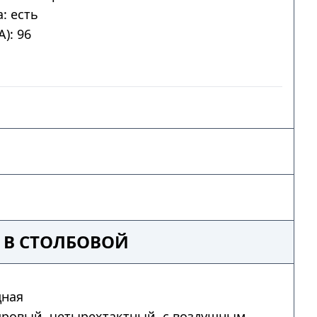
: есть
): 96
 В СТОЛБОВОЙ
дная
дровый, четырехтактный, с воздушным