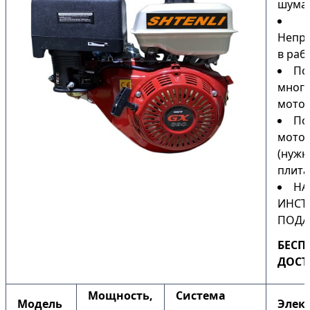
шума
Непри
в раб
По
мног
мото
По
мото
(нужн
плита
НА
ИНСТ
ПОДА
БЕСП
ДОСТ
Мощность,
Система
Модель
Элек