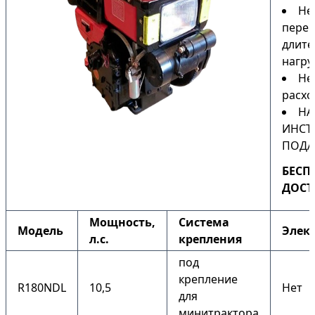
Не
перег
длите
нагру
Не
расхо
НА
ИНСТ
ПОДА
БЕСП
ДОСТ
Мощность,
Система
Модель
Элек
л.с.
крепления
под
крепление
R180NDL
10,5
Нет
для
минитрактора