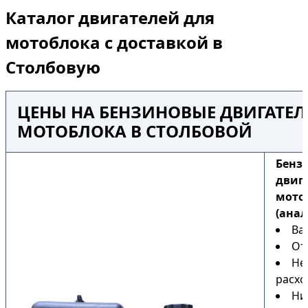
Каталог двигателей для
мотоблока с доставкой в
Столбовую
ЦЕНЫ НА БЕНЗИНОВЫЕ ДВИГАТЕЛ
МОТОБЛОКА В СТОЛБОВОЙ
Бенз
двиг
мото
(анал
Ва
От
Не
расхо
Ни