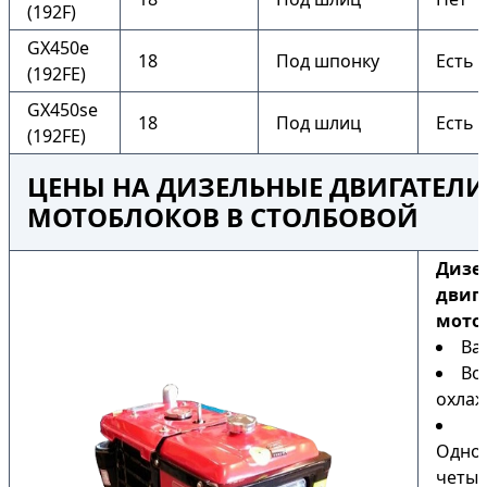
(192F)
GX450e
18
Под шпонку
Есть
(192FE)
GX450se
18
Под шлиц
Есть
(192FE)
ЦЕНЫ НА ДИЗЕЛЬНЫЕ ДВИГАТЕЛИ
МОТОБЛОКОВ В СТОЛБОВОЙ
Дизе
двиг
мото
Ва
Во
охла
Одно
четыр