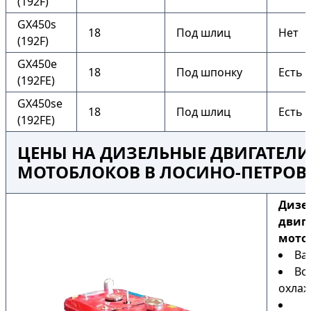
(192F)
GX450s
18
Под шлиц
Нет
(192F)
GX450e
18
Под шпонку
Есть
(192FE)
GX450se
18
Под шлиц
Есть
(192FE)
ЦЕНЫ НА ДИЗЕЛЬНЫЕ ДВИГАТЕЛИ
МОТОБЛОКОВ В ЛОСИНО-ПЕТРО
Дизе
двиг
мото
Ва
Во
охла