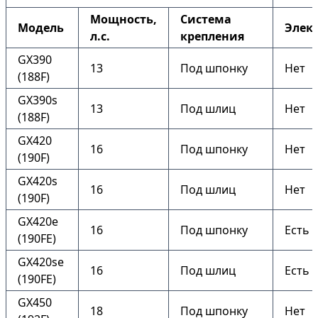
Мощность,
Система
Модель
Элек
л.с.
крепления
GX390
13
Под шпонку
Нет
(188F)
GX390s
13
Под шлиц
Нет
(188F)
GX420
16
Под шпонку
Нет
(190F)
GX420s
16
Под шлиц
Нет
(190F)
GX420e
16
Под шпонку
Есть
(190FE)
GX420se
16
Под шлиц
Есть
(190FE)
GX450
18
Под шпонку
Нет