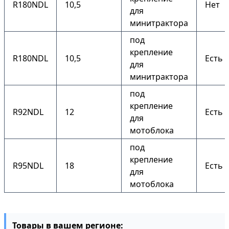
R180NDL
10,5
Нет
для
минитрактора
под
крепление
R180NDL
10,5
Есть
для
минитрактора
под
крепление
R92NDL
12
Есть
для
мотоблока
под
крепление
R95NDL
18
Есть
для
мотоблока
Товары в вашем регионе: