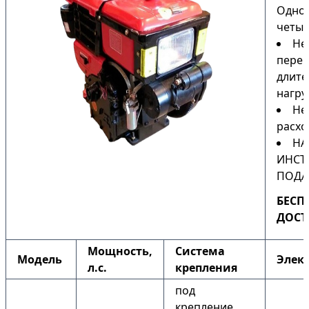
Одно
четыр
Не
перег
длите
нагру
Не
расхо
НА
ИНСТ
ПОДА
БЕСП
ДОСТ
Мощность,
Система
Модель
Элек
л.с.
крепления
под
крепление