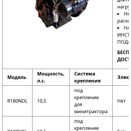
нагру
Не
расхо
НА
ИНСТ
ПОДА
БЕСП
ДОСТ
Мощность,
Система
Модель
Элек
л.с.
крепления
под
крепление
R180NDL
10,5
Нет
для
минитрактора
под
крепление