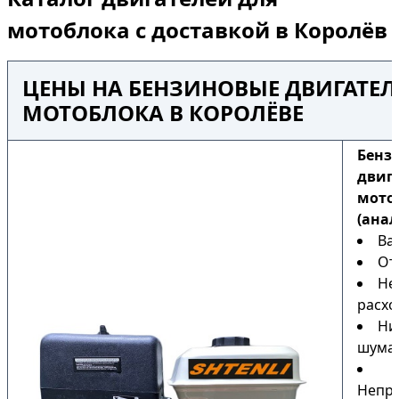
мотоблока с доставкой в Королёв
ЦЕНЫ НА БЕНЗИНОВЫЕ ДВИГАТЕЛ
МОТОБЛОКА В КОРОЛЁВЕ
Бенз
двиг
мото
(анал
Ва
От
Не
расхо
Ни
шума
Непри