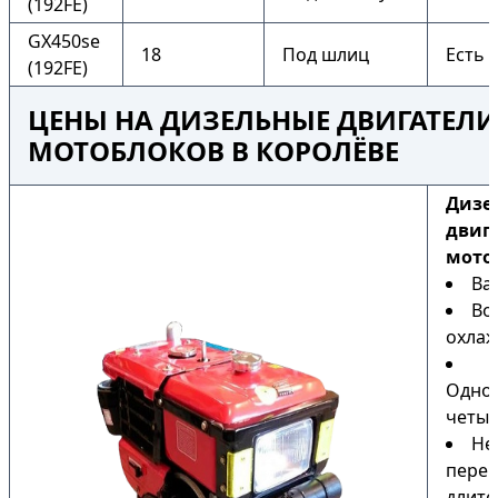
(192FE)
GX450se
18
Под шлиц
Есть
(192FE)
ЦЕНЫ НА ДИЗЕЛЬНЫЕ ДВИГАТЕЛИ
МОТОБЛОКОВ В КОРОЛЁВЕ
Дизе
двиг
мото
Ва
Во
охла
Одно
четыр
Не
перег
длите