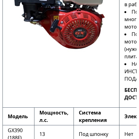
в раб
По
мног
мото
По
мото
(нужн
плита
НА
ИНСТ
ПОДА
БЕСП
ДОСТ
Мощность,
Система
Модель
Элек
л.с.
крепления
GX390
13
Под шпонку
Нет
(188F)