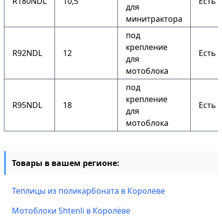
R180NDL
10,5
Есть
для
минитрактора
под
крепление
R92NDL
12
Есть
для
мотоблока
под
крепление
R95NDL
18
Есть
для
мотоблока
Товары в вашем регионе:
Теплицы из поликарбоната в Королёве
Мотоблоки Shtenli в Королёве