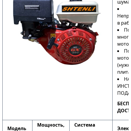
шума
Непри
в раб
По
мног
мото
По
мото
(нужн
плита
НА
ИНСТ
ПОДА
БЕСП
ДОСТ
Мощность,
Система
Модель
Элек