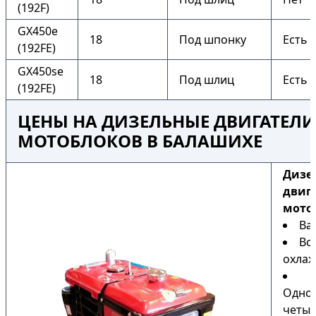
(192F)
GX450e
18
Под шпонку
Есть
(192FE)
GX450se
18
Под шлиц
Есть
(192FE)
ЦЕНЫ НА ДИЗЕЛЬНЫЕ ДВИГАТЕЛИ
МОТОБЛОКОВ В БАЛАШИХЕ
Дизе
двиг
мото
Ва
Во
охла
Одно
четыр