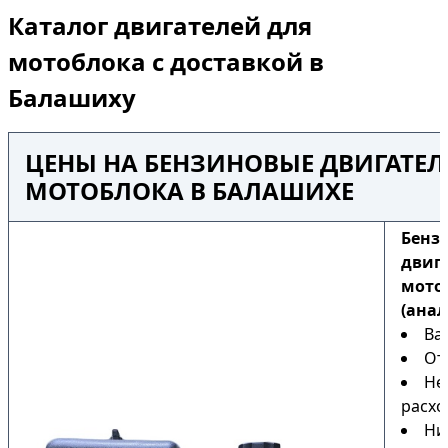
Каталог двигателей для
мотоблока с доставкой в
Балашиху
ЦЕНЫ НА БЕНЗИНОВЫЕ ДВИГАТЕЛ
МОТОБЛОКА В БАЛАШИХЕ
Бенз
двиг
мото
(анал
Ва
От
Не
расхо
Ни