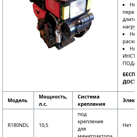
Не
перег
длите
нагру
Не
расхо
НА
ИНСТ
ПОДА
БЕСП
ДОСТ
Мощность,
Система
Модель
Элек
л.с.
крепления
под
крепление
R180NDL
10,5
Нет
для
минитрактора