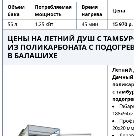
Объем
Потребляемая
Время
Цена
бака
мощность
нагрева
55 л
1,25 кВт
45 мин
15 970 р.
ЦЕНЫ НА ЛЕТНИЙ ДУШ С ТАМБУ
ИЗ ПОЛИКАРБОНАТА С ПОДОГРЕ
В БАЛАШИХЕ
Летний 
Дачный 
поликар
с тамбур
подогре
Габари
188х94х22
Профи
20х20 мм
Дерев