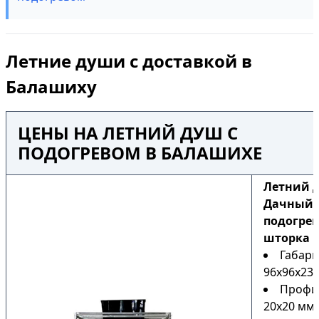
Летние души с доставкой в
Балашиху
ЦЕНЫ НА ЛЕТНИЙ ДУШ С
ПОДОГРЕВОМ В БАЛАШИХЕ
Летний 
Дачный Н
подогрев
шторка
Габари
96х96х230
Профи
20х20 мм