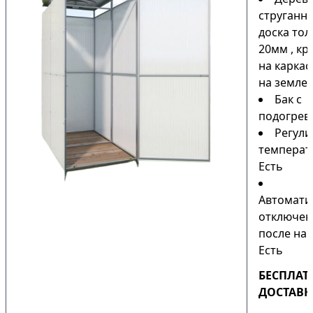
струганн
доска то
20мм , кр
на каркас
на земле)
Бак с
подогрев
Регули
температ
Есть
Автомати
отключен
после наг
Есть
БЕСПЛАТ
ДОСТАВК