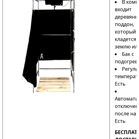
В комп
входит
деревянн
поддон,
который
кладется 
землю или
Бак с
подогрев
Регули
температ
Есть
Автомати
отключен
после наг
Есть
БЕСПЛАТ