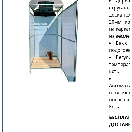
Дерев
струганн
доска то
20мм , кр
на каркас
на земле)
Бак с
подогрев
Регули
температ
Есть
Автомати
отключен
после наг
Есть
БЕСПЛАТ
ДОСТАВК