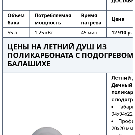
ДОСТАВК
Объем
Потребляемая
Время
Цена
бака
мощность
нагрева
55 л
1,25 кВт
45 мин
12 910 р.
ЦЕНЫ НА ЛЕТНИЙ ДУШ ИЗ
ПОЛИКАРБОНАТА С ПОДОГРЕВОМ
БАЛАШИХЕ
Летний 
Дачный 
поликар
с подогр
Габари
94х94х225
Профи
20х20 мм