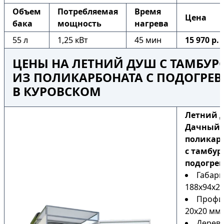
Объем
Потребляемая
Время
Цена
бака
мощность
нагрева
55 л
1,25 кВт
45 мин
15 970 р.
ЦЕНЫ НА ЛЕТНИЙ ДУШ С ТАМБУ
ИЗ ПОЛИКАРБОНАТА С ПОДОГРЕ
В КУРОВСКОМ
Летний 
Дачный 
поликар
с тамбур
подогре
Габари
188х94х22
Профи
20х20 мм
Дерев