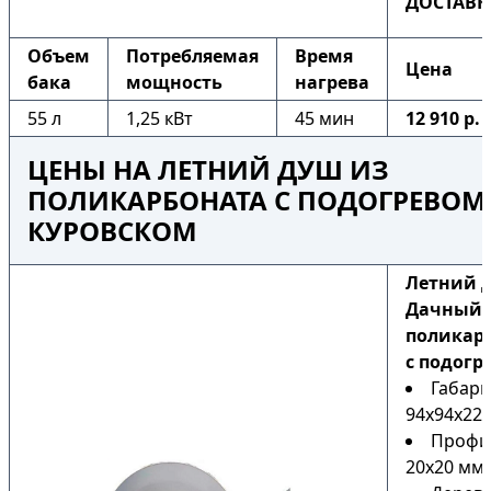
ДОСТАВК
Объем
Потребляемая
Время
Цена
бака
мощность
нагрева
55 л
1,25 кВт
45 мин
12 910 р.
ЦЕНЫ НА ЛЕТНИЙ ДУШ ИЗ
ПОЛИКАРБОНАТА С ПОДОГРЕВОМ
КУРОВСКОМ
Летний 
Дачный 
поликар
с подогр
Габари
94х94х225
Профи
20х20 мм