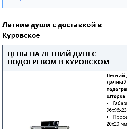
Летние души с доставкой в
Куровское
ЦЕНЫ НА ЛЕТНИЙ ДУШ С
ПОДОГРЕВОМ В КУРОВСКОМ
Летний 
Дачный Н
подогрев
шторка
Габари
96х96х230
Профи
20х20 мм