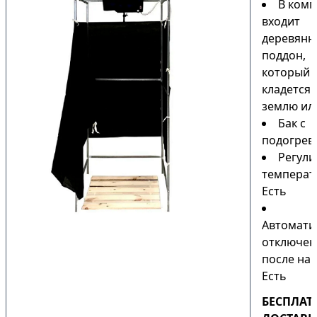
В комп
входит
деревянн
поддон,
который
кладется 
землю или
Бак с
подогрев
Регули
температ
Есть
Автомати
отключен
после наг
Есть
БЕСПЛАТ