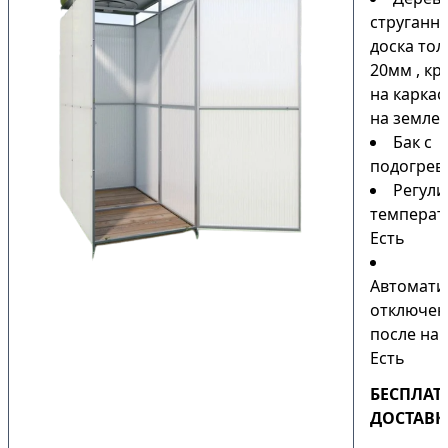
струганн
доска то
20мм , кр
на каркас
на земле)
Бак с
подогрев
Регули
температ
Есть
Автомати
отключен
после наг
Есть
БЕСПЛАТ
ДОСТАВК