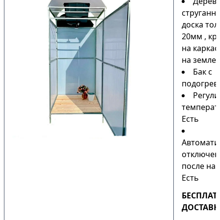
Дерев
струганн
доска то
20мм , кр
на каркас
на земле)
Бак с
подогрев
Регули
температ
Есть
Автомати
отключен
после наг
Есть
БЕСПЛАТ
ДОСТАВК