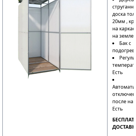
струганн
доска то
20мм , кр
на каркас
на земле)
Бак с
подогрев
Регули
температ
Есть
Автомати
отключен
после наг
Есть
БЕСПЛАТ
ДОСТАВК