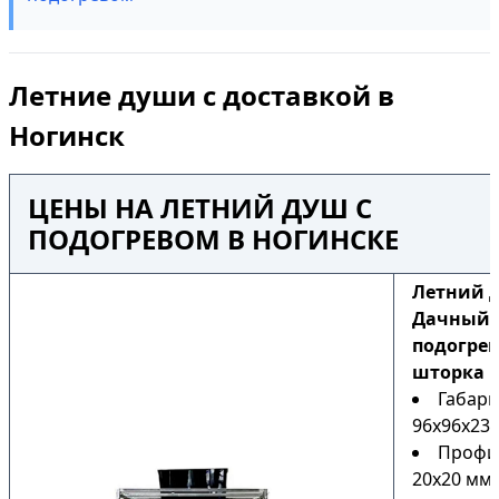
Летние души с доставкой в
Ногинск
ЦЕНЫ НА ЛЕТНИЙ ДУШ С
ПОДОГРЕВОМ В НОГИНСКЕ
Летний 
Дачный Н
подогрев
шторка
Габари
96х96х230
Профи
20х20 мм