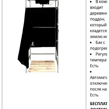
В комп
входит
деревянн
поддон,
который
кладется 
землю или
Бак с
подогрев
Регули
температ
Есть
Автомати
отключен
после наг
Есть
БЕСПЛАТ