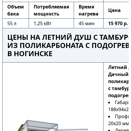
Объем
Потребляемая
Время
Цена
бака
мощность
нагрева
55 л
1,25 кВт
45 мин
15 970 р.
ЦЕНЫ НА ЛЕТНИЙ ДУШ С ТАМБУ
ИЗ ПОЛИКАРБОНАТА С ПОДОГРЕ
В НОГИНСКЕ
Летний 
Дачный 
поликар
с тамбур
подогре
Габари
188х94х22
Профи
20х20 мм
Дерев