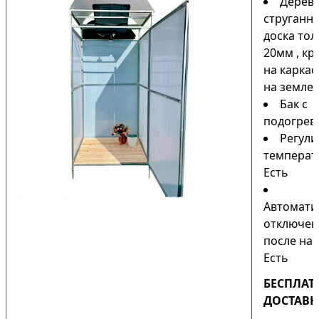
Дерев
струганн
доска то
20мм , кр
на каркас
на земле)
Бак с
подогрев
Регули
температ
Есть
Автомати
отключен
после наг
Есть
БЕСПЛАТ
ДОСТАВК