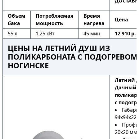
ДОСТАВК
Объем
Потребляемая
Время
Цена
бака
мощность
нагрева
55 л
1,25 кВт
45 мин
12 910 р.
ЦЕНЫ НА ЛЕТНИЙ ДУШ ИЗ
ПОЛИКАРБОНАТА С ПОДОГРЕВОМ
НОГИНСКЕ
Летний 
Дачный 
поликар
с подогр
Габари
94х94х225
Профи
20х20 мм