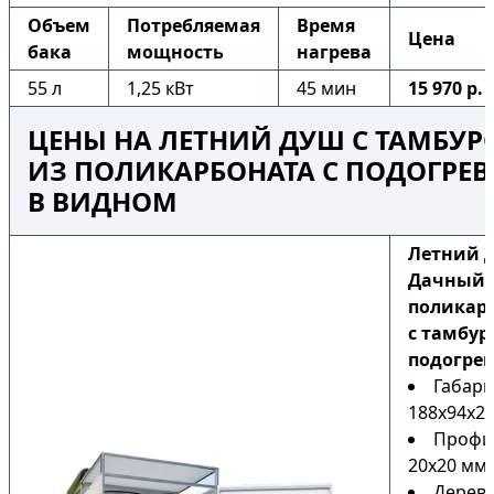
Объем
Потребляемая
Время
Цена
бака
мощность
нагрева
55 л
1,25 кВт
45 мин
15 970 р.
ЦЕНЫ НА ЛЕТНИЙ ДУШ С ТАМБУ
ИЗ ПОЛИКАРБОНАТА С ПОДОГРЕ
В ВИДНОМ
Летний 
Дачный 
поликар
с тамбур
подогре
Габари
188х94х22
Профи
20х20 мм
Дерев