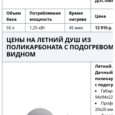
ДОСТАВК
Объем
Потребляемая
Время
Цена
бака
мощность
нагрева
55 л
1,25 кВт
45 мин
12 910 р.
ЦЕНЫ НА ЛЕТНИЙ ДУШ ИЗ
ПОЛИКАРБОНАТА С ПОДОГРЕВОМ
ВИДНОМ
Летний 
Дачный 
поликар
с подогр
Габари
94х94х225
Профи
20х20 мм