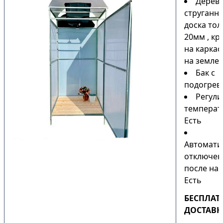
Дерев
струганн
доска то
20мм , кр
на каркас
на земле)
Бак с
подогрев
Регули
температ
Есть
Автомати
отключен
после наг
Есть
БЕСПЛАТ
ДОСТАВК