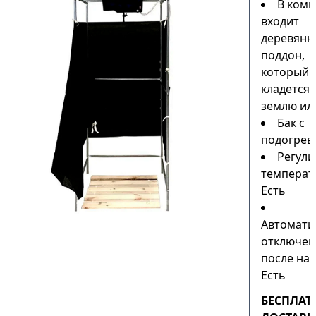
В комп
входит
деревянн
поддон,
который
кладется 
землю или
Бак с
подогрев
Регули
температ
Есть
Автомати
отключен
после наг
Есть
БЕСПЛАТ