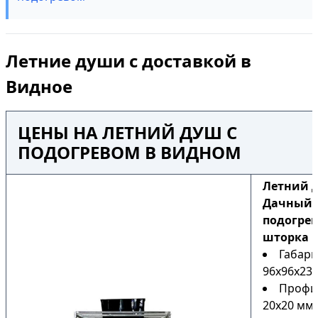
Летние души с доставкой в
Видное
ЦЕНЫ НА ЛЕТНИЙ ДУШ С
ПОДОГРЕВОМ В ВИДНОМ
Летний 
Дачный Н
подогрев
шторка
Габари
96х96х230
Профи
20х20 мм