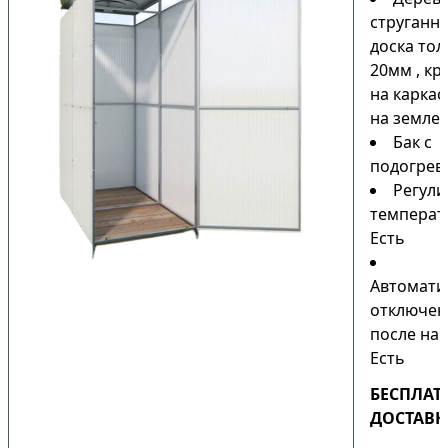
струганн
доска то
20мм , кр
на каркас
на земле)
Бак с
подогрев
Регули
температ
Есть
Автомати
отключен
после наг
Есть
БЕСПЛАТ
ДОСТАВК