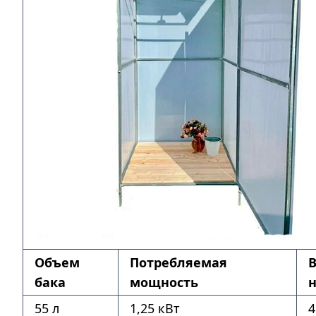
Объем
Потребляемая
бака
мощность
н
55 л
1,25 кВт
4