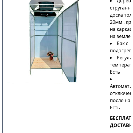
Дерев
струганн
доска то
20мм , кр
на каркас
на земле)
Бак с
подогрев
Регули
температ
Есть
Автомати
отключен
после наг
Есть
БЕСПЛАТ
ДОСТАВК