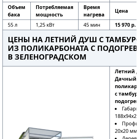
Объем
Потребляемая
Время
Цена
бака
мощность
нагрева
55 л
1,25 кВт
45 мин
15 970 р.
ЦЕНЫ НА ЛЕТНИЙ ДУШ С ТАМБУ
ИЗ ПОЛИКАРБОНАТА С ПОДОГРЕ
В ЗЕЛЕНОГРАДСКОМ
Летний 
Дачный 
поликар
с тамбур
подогре
Габари
188х94х22
Профи
20х20 мм
Дерев