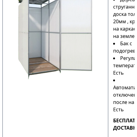
струганн
доска то
20мм , кр
на каркас
на земле)
Бак с
подогрев
Регули
температ
Есть
Автомати
отключен
после наг
Есть
БЕСПЛАТ
ДОСТАВК