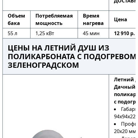
ДОСТАВК
Объем
Потребляемая
Время
Цена
бака
мощность
нагрева
55 л
1,25 кВт
45 мин
12 910 р.
ЦЕНЫ НА ЛЕТНИЙ ДУШ ИЗ
ПОЛИКАРБОНАТА С ПОДОГРЕВОМ
ЗЕЛЕНОГРАДСКОМ
Летний 
Дачный 
поликар
с подогр
Габари
94х94х225
Профи
20х20 мм