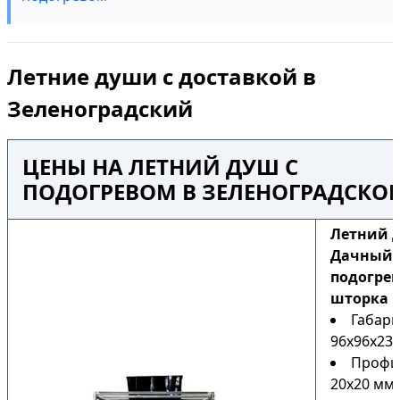
Летние души с доставкой в
Зеленоградский
ЦЕНЫ НА ЛЕТНИЙ ДУШ С
ПОДОГРЕВОМ В ЗЕЛЕНОГРАДСКО
Летний 
Дачный Н
подогрев
шторка
Габари
96х96х230
Профи
20х20 мм