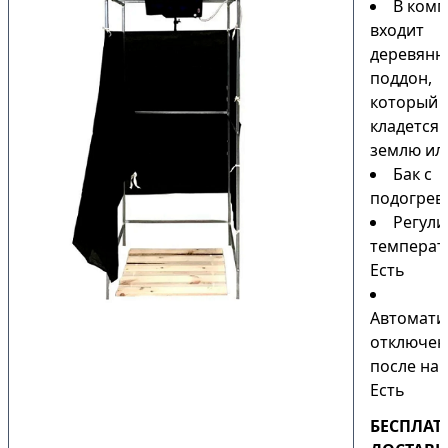
В комп
входит
деревянн
поддон,
который
кладется 
землю или
Бак с
подогрев
Регули
температ
Есть
Автомати
отключен
после наг
Есть
БЕСПЛАТ