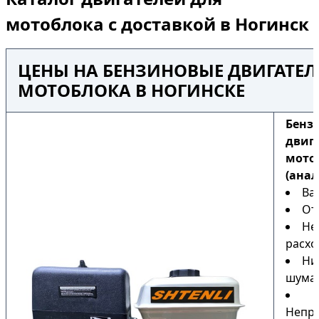
мотоблока с доставкой в Ногинск
ЦЕНЫ НА БЕНЗИНОВЫЕ ДВИГАТЕЛ
МОТОБЛОКА В НОГИНСКЕ
Бенз
двиг
мото
(анал
Ва
От
Не
расхо
Ни
шума
Непри