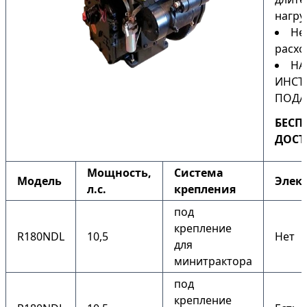
нагру
Не
расхо
НА
ИНСТ
ПОДА
БЕСП
ДОСТ
Мощность,
Система
Модель
Элек
л.с.
крепления
под
крепление
R180NDL
10,5
Нет
для
минитрактора
под
крепление