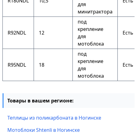
R180NDL
10,5
Есть
для
минитрактора
под
крепление
R92NDL
12
Есть
для
мотоблока
под
крепление
R95NDL
18
Есть
для
мотоблока
Товары в вашем регионе:
Теплицы из поликарбоната в Ногинске
Мотоблоки Shtenli в Ногинске