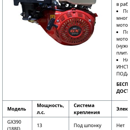
в раб
По
мног
мото
По
мото
(нужн
плита
НА
ИНСТ
ПОДА
БЕСП
ДОСТ
Мощность,
Система
Модель
Элек
л.с.
крепления
GX390
13
Под шпонку
Нет
(188F)