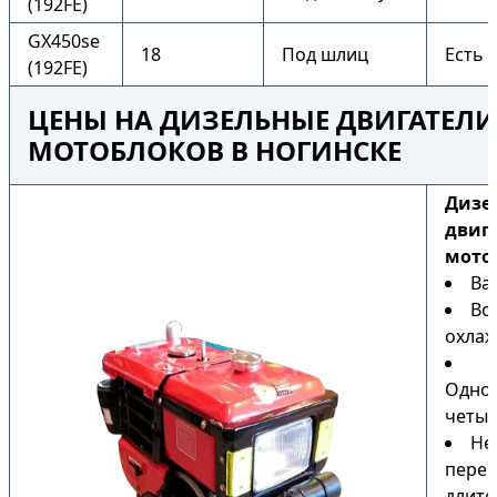
(192FE)
GX450se
18
Под шлиц
Есть
(192FE)
ЦЕНЫ НА ДИЗЕЛЬНЫЕ ДВИГАТЕЛИ
МОТОБЛОКОВ В НОГИНСКЕ
Дизе
двиг
мото
Ва
Во
охла
Одно
четыр
Не
перег
длите