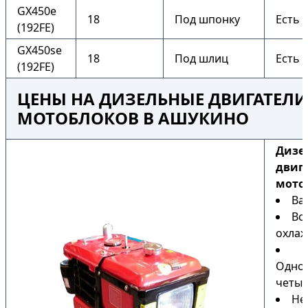
GX450e
18
Под шпонку
Есть
(192FE)
GX450se
18
Под шлиц
Есть
(192FE)
ЦЕНЫ НА ДИЗЕЛЬНЫЕ ДВИГАТЕЛИ
МОТОБЛОКОВ В АШУКИНО
Дизе
двиг
мото
Ва
Во
охла
Одно
четыр
Не