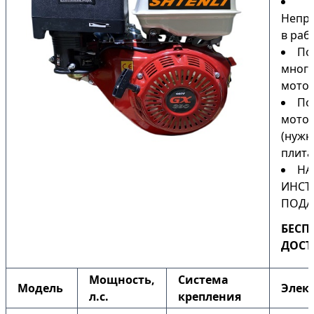
Непри
в раб
По
мног
мото
По
мото
(нужн
плита
НА
ИНСТ
ПОДА
БЕСП
ДОСТ
Мощность,
Система
Модель
Элек
л.с.
крепления