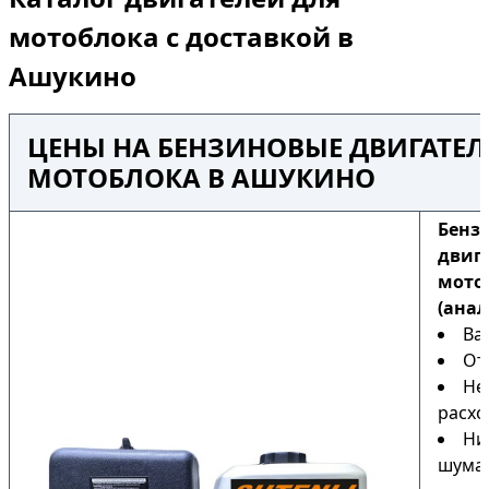
мотоблока с доставкой в
Ашукино
ЦЕНЫ НА БЕНЗИНОВЫЕ ДВИГАТЕЛ
МОТОБЛОКА В АШУКИНО
Бенз
двиг
мото
(анал
Ва
От
Не
расхо
Ни
шума