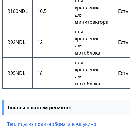
под
крепление
R180NDL
10,5
Есть
для
минитрактора
под
крепление
R92NDL
12
Есть
для
мотоблока
под
крепление
R95NDL
18
Есть
для
мотоблока
Товары в вашем регионе:
Теплицы из поликарбоната в Ашукино