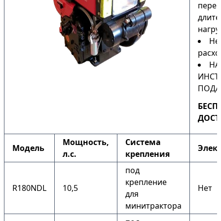
перег
длите
нагру
Не
расхо
НА
ИНСТ
ПОДА
БЕСП
ДОСТ
Мощность,
Система
Модель
Элек
л.с.
крепления
под
крепление
R180NDL
10,5
Нет
для
минитрактора