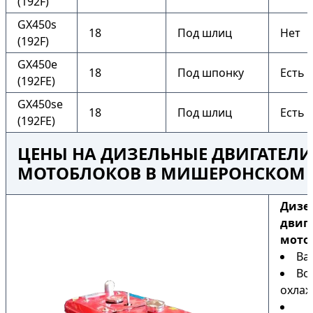
(192F)
GX450s
18
Под шлиц
Нет
(192F)
GX450e
18
Под шпонку
Есть
(192FE)
GX450se
18
Под шлиц
Есть
(192FE)
ЦЕНЫ НА ДИЗЕЛЬНЫЕ ДВИГАТЕЛИ
МОТОБЛОКОВ В МИШЕРОНСКОМ
Дизе
двиг
мото
Ва
Во
охла