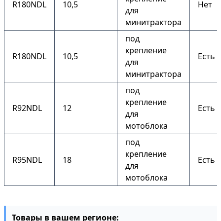
R180NDL
10,5
Нет
для
минитрактора
под
крепление
R180NDL
10,5
Есть
для
минитрактора
под
крепление
R92NDL
12
Есть
для
мотоблока
под
крепление
R95NDL
18
Есть
для
мотоблока
Товары в вашем регионе: