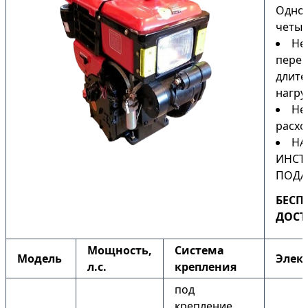
Одно
четыр
Не
перег
длите
нагру
Не
расхо
НА
ИНСТ
ПОДА
БЕСП
ДОСТ
Мощность,
Система
Модель
Элек
л.с.
крепления
под
крепление