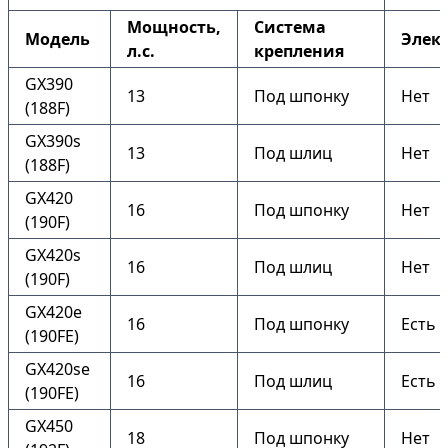
Мощность,
Система
Модель
Элек
л.с.
крепления
GX390
13
Под шпонку
Нет
(188F)
GX390s
13
Под шлиц
Нет
(188F)
GX420
16
Под шпонку
Нет
(190F)
GX420s
16
Под шлиц
Нет
(190F)
GX420e
16
Под шпонку
Есть
(190FE)
GX420se
16
Под шлиц
Есть
(190FE)
GX450
18
Под шпонку
Нет