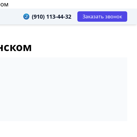
ком
(910) 113-44-32
Заказать звонок
нском