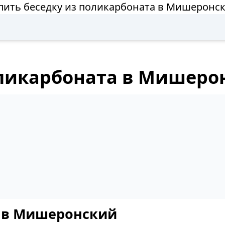
пить беседку из поликарбоната в Мишеронс
оликарбоната в Мишеро
й в Мишеронский