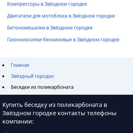
Компрессоры в Звёздном городке
Двигатели для мотоблока в Звёздном городке
Бетономешалки в Звёздном городке
Газонокосилки бензиновые в Звёздном городке
Главная
Звёздный городок
Беседки из поликарбоната
Купить беседку из поликарбоната в
Звёздном городке контакты телефоны
компании: