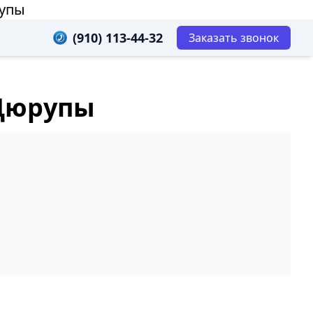
рупы
(910) 113-44-32
Заказать звонок
 Цюрупы