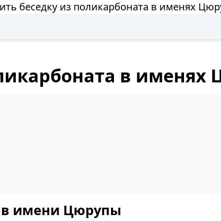
ить беседку из поликарбоната в именях Цю
оликарбоната в именях
й в имени Цюрупы