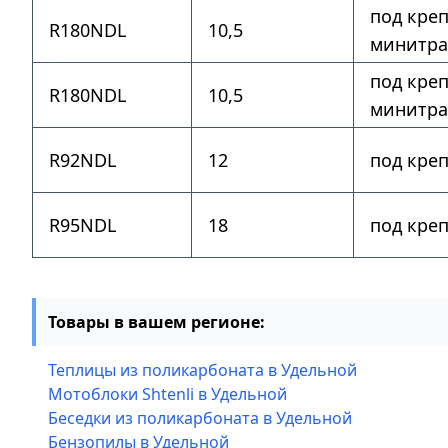
под кре
R180NDL
10,5
минитра
под кре
R180NDL
10,5
минитра
R92NDL
12
под кре
R95NDL
18
под кре
Товары в вашем регионе:
Теплицы из поликарбоната в Удельной
Мотоблоки Shtenli в Удельной
Беседки из поликарбоната в Удельной
Бензопилы в Удельной