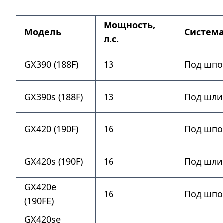
Мощность,
Модель
Система
л.с.
GX390 (188F)
13
Под шпо
GX390s (188F)
13
Под шли
GX420 (190F)
16
Под шпо
GX420s (190F)
16
Под шли
GX420e
16
Под шпо
(190FE)
GX420se