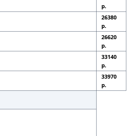
р.
26380
р.
26620
р.
33140
р.
33970
р.