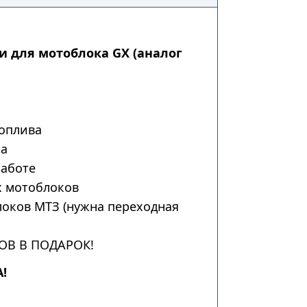
 для мотоблока GX (аналог
оплива
ма
работе
х мотоблоков
локов МТЗ (нужна переходная
ОВ В ПОДАРОК!
!