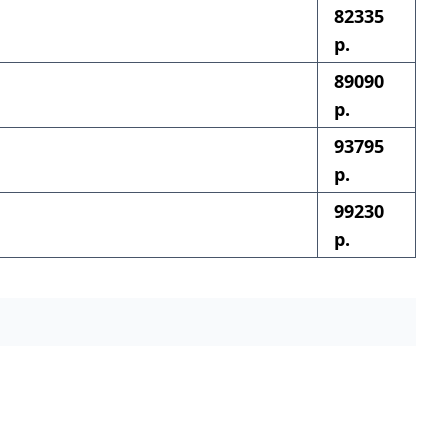
82335
р.
89090
р.
93795
р.
99230
р.