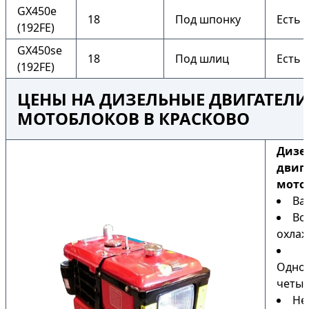
GX450e
18
Под шпонку
Есть
(192FE)
GX450se
18
Под шлиц
Есть
(192FE)
ЦЕНЫ НА ДИЗЕЛЬНЫЕ ДВИГАТЕЛИ
МОТОБЛОКОВ В КРАСКОВО
Дизе
двиг
мото
Ва
Во
охла
Одно
четыр
Не