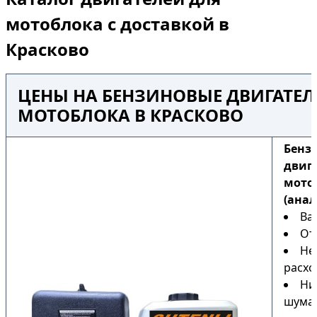
мотоблока с доставкой в
Красково
ЦЕНЫ НА БЕНЗИНОВЫЕ ДВИГАТЕЛ
МОТОБЛОКА В КРАСКОВО
Бенз
двиг
мото
(анал
Ва
От
Не
расхо
Ни
шума