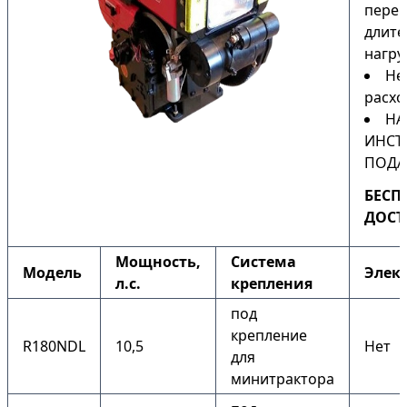
перег
длите
нагру
Не
расхо
НА
ИНСТ
ПОДА
БЕСП
ДОСТ
Мощность,
Система
Модель
Элек
л.с.
крепления
под
крепление
R180NDL
10,5
Нет
для
минитрактора