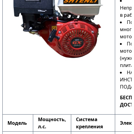
Непри
в раб
По
мног
мото
По
мото
(нужн
плита
НА
ИНСТ
ПОДА
БЕСП
ДОСТ
Мощность,
Система
Модель
Элек
л.с.
крепления