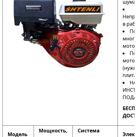
шума
Непри
в раб
По
мног
мото
По
мото
(нужн
плита
НА
ИНСТ
ПОДА
БЕСП
ДОСТ
Мощность,
Система
Модель
Элек