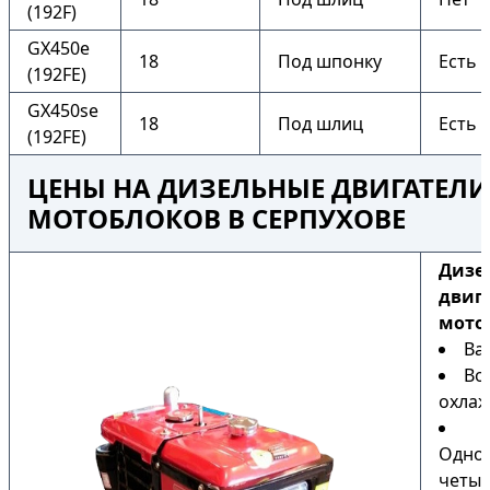
(192F)
GX450e
18
Под шпонку
Есть
(192FE)
GX450se
18
Под шлиц
Есть
(192FE)
ЦЕНЫ НА ДИЗЕЛЬНЫЕ ДВИГАТЕЛИ
МОТОБЛОКОВ В СЕРПУХОВЕ
Дизе
двиг
мото
Ва
Во
охла
Одно
четыр