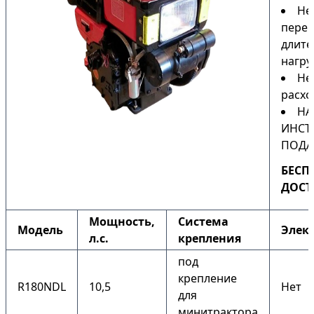
Не
перег
длите
нагру
Не
расхо
НА
ИНСТ
ПОДА
БЕСП
ДОСТ
Мощность,
Система
Модель
Элек
л.с.
крепления
под
крепление
R180NDL
10,5
Нет
для
минитрактора