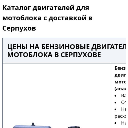
Каталог двигателей для
мотоблока с доставкой в
Серпухов
ЦЕНЫ НА БЕНЗИНОВЫЕ ДВИГАТЕЛ
МОТОБЛОКА В СЕРПУХОВЕ
Бенз
двиг
мото
(анал
Ва
От
Не
расхо
Ни