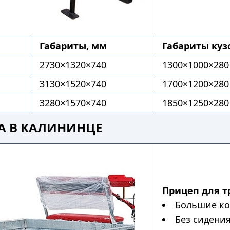
Габариты, мм
Габариты куз
2730×1320×740
1300×1000×280
3130×1520×740
1700×1200×280
3280×1570×740
1850×1250×280
А В КАЛИНИНЦЕ
Прицеп для т
Большие ко
Без сидени