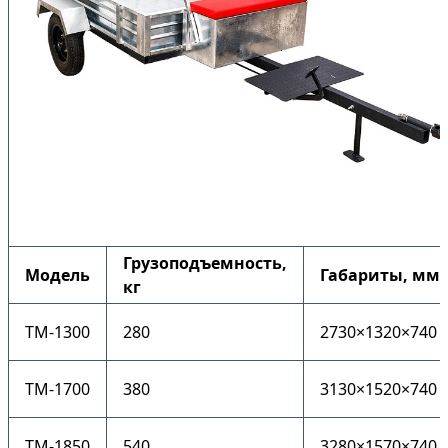
Грузоподъемность,
Модель
Габариты, мм
кг
ТМ-1300
280
2730×1320×740
ТМ-1700
380
3130×1520×740
ТМ-1850
540
3280×1570×740