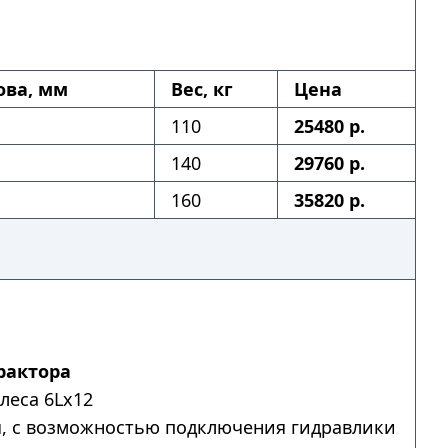
ова, мм
Вес, кг
Цена
110
25480 р.
140
29760 р.
160
35820 р.
рактора
леса 6Lх12
я, с возможностью подключения гидравлики