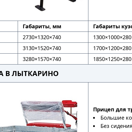
Габариты, мм
Габариты куз
2730×1320×740
1300×1000×280
3130×1520×740
1700×1200×280
3280×1570×740
1850×1250×280
А В ЛЫТКАРИНО
Прицеп для т
Большие ко
Без сидени