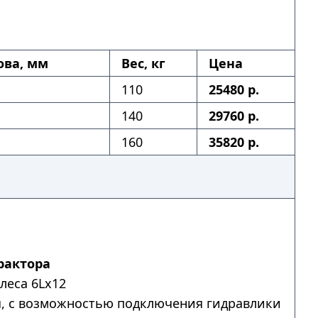
ова, мм
Вес, кг
Цена
110
25480 р.
140
29760 р.
160
35820 р.
рактора
леса 6Lх12
я, с возможностью подключения гидравлики