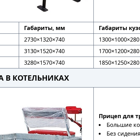
Габариты, мм
Габариты куз
2730×1320×740
1300×1000×280
3130×1520×740
1700×1200×280
3280×1570×740
1850×1250×280
А В КОТЕЛЬНИКАХ
Прицеп для т
Большие ко
Без сидени