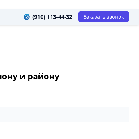
(910) 113-44-32
Заказать звонок
иону и району