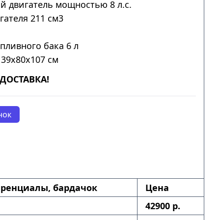
й двигатель мощностью 8 л.с.
гателя 211 см3
пливного бака 6 л
139x80x107 см
ДОСТАВКА!
нок
ренциалы, бардачок
Цена
42900 р.