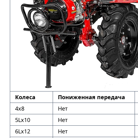
Колеса
Пониженная передача
4х8
Нет
5Lх10
Нет
6Lх12
Нет