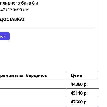
пливного бака 6 л
142x170x90 см
ДОСТАВКА!
нок
ренциалы, бардачок
Цена
44360 р.
45110 р.
47600 р.