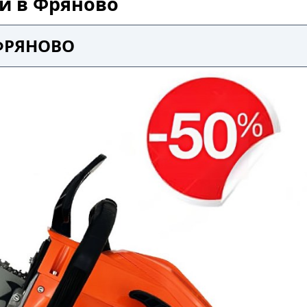
ой в Фряново
 ФРЯНОВО